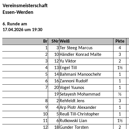
Vereinsmeisterschaft
Essen-Werden
6. Runde am
17.04.2026 um 19:30
Br
SNr
Weiß
Pkte
1
3
Ter Steeg Marcus
4
2
10
Händler Konrad Malte
3
3
12
Yu Viktor
2
4
13
Engel Till
1½
5
14
Bahmani Manoochehr
1
6
16
Zannoni Rudolf
1
7
20
Vogel Yuunos
1
19
Setayesh Mohammad
½
8
2
Rehfeldt Jens
3
9
4
Arp Piotr Alexander
1
10
5
Reuß Till-Christopher
1
11
6
Rutkowski Lian
1½
12
18
Gunder Torsten
2