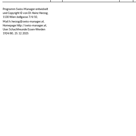
Programm Swiss-Manager entwickelt
und Copyright © von DI.Heinz Herzog,
1130 Wien Jodlgasse 7/4/10,
Mail:h.herzog@swiss-manager.at,
Homepage http://swiss-manager.at,
User:Schachfreunde Essen-Werden
1924/80, 25.12.2025