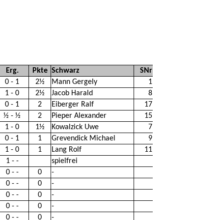
Erg.
Pkte
Schwarz
SNr
0 - 1
2½
Mann Gergely
1
1 - 0
2½
Jacob Harald
8
0 - 1
2
Eiberger Ralf
17
½ - ½
2
Pieper Alexander
15
1 - 0
1½
Kowalzick Uwe
7
0 - 1
1
Grevendick Michael
9
1 - 0
1
Lang Rolf
11
1 - -
spielfrei
0 - -
0
-
0 - -
0
-
0 - -
0
-
0 - -
0
-
0 - -
0
-