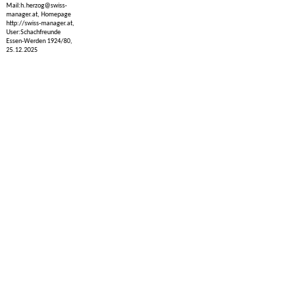
Mail:h.herzog@swiss-
manager.at, Homepage
http://swiss-manager.at,
User:Schachfreunde
Essen-Werden 1924/80,
25.12.2025