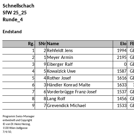
Schnellschach
SfW 25_25
Runde_4
Endstand
Rg.
SNr
Name
Elo
F
1
2
Rehfeldt Jens
1994
G
2
1
Meyer Armin
2195
G
3
9
Eiberger Ralf
0
G
4
5
Kowalzick Uwe
1587
G
5
4
Rother Josef
1616
G
6
3
Händler Konrad Malte
1633
7
6
Vorderbrügge Franz-Josef
1537
G
8
8
Lang Rolf
1456
G
9
7
Grevendick Michael
1533
G
Programm Swiss-Manager
entwickelt und Copyright
© von DI.Heinz Herzog,
1130 Wien Jodlgasse
7/4/10,