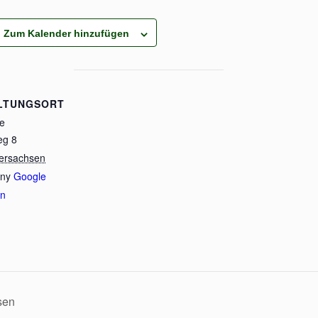
Zum Kalender hinzufügen
LTUNGSORT
de
eg 8
ersachsen
ny
Google
en
sen