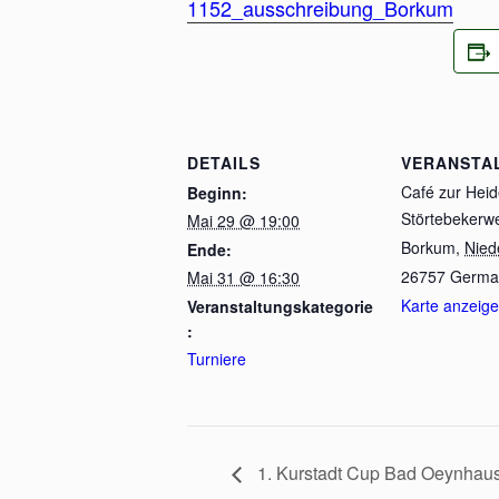
1152_ausschreibung_Borkum
DETAILS
VERANSTA
Café zur Hei
Beginn:
Störtebekerw
Mai 29 @ 19:00
Borkum
,
Nied
Ende:
26757
Germa
Mai 31 @ 16:30
Karte anzeig
Veranstaltungskategorie
:
Turniere
1. Kurstadt Cup Bad Oeynhau