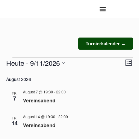
Turnierkalender →
Heute
 - 
9/11/2026
Ans
Ve
Liste
Datum
An
Nav
wählen.
August 2026
Na
August 7 @ 19:30
-
22:00
FR.
7
Vereinsabend
August 14 @ 19:30
-
22:00
FR.
14
Vereinsabend