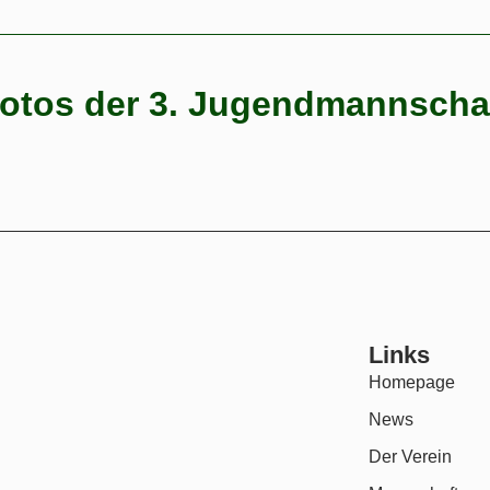
otos der 3. Jugendmannscha
Mannschaftsfoto 2025/26
Mannschaftsfoto 2024/25
Links
Homepage
News
Der Verein