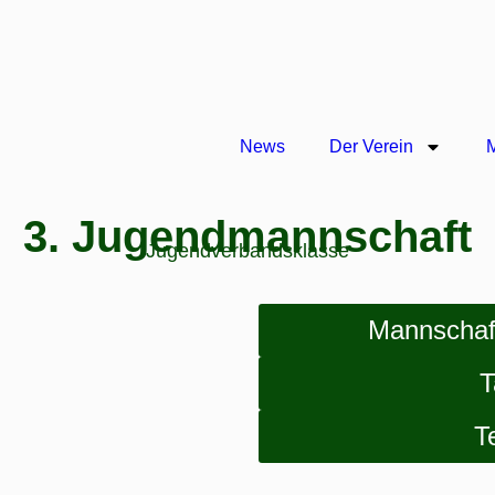
News
Der Verein
3. Jugendmannschaft
Jugendverbandsklasse
Mannschaf
T
T