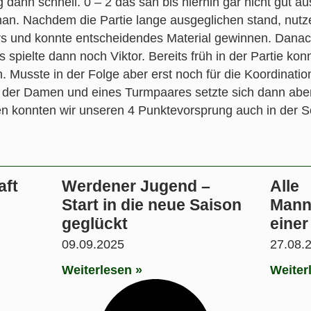
 dann schnell. 0 – 2 das sah bis hierhin gar nicht gut a
han. Nachdem die Partie lange ausgeglichen stand, nut
s und konnte entscheidendes Material gewinnen. Danach
es spielte dann noch Viktor. Bereits früh in der Partie konn
 Musste in der Folge aber erst noch für die Koordination 
der Damen und eines Turmpaares setzte sich dann aber 
n konnten wir unseren 4 Punktevorsprung auch in der S
aft
Werdener Jugend –
Alle
Start in die neue Saison
Mann
geglückt
einer
09.09.2025
27.08.
Weiterlesen »
Weiter