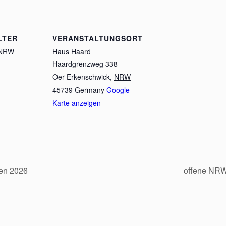
LTER
VERANSTALTUNGSORT
 NRW
Haus Haard
Haardgrenzweg 338
Oer-Erkenschwick
,
NRW
45739
Germany
Google
Karte anzeigen
en 2026
offene NRW