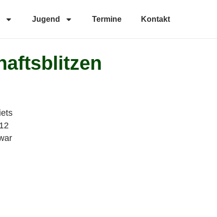
Jugend
Termine
Kontakt
aftsblitzen
iets
U12
 war