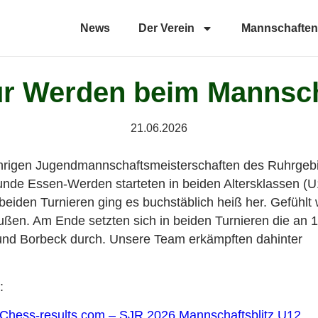
News
Der Verein
Mannschaften
für Werden beim Mannsch
21.06.2026
ährigen Jugendmannschaftsmeisterschaften des Ruhrgeb
eunde Essen-Werden starteten in beiden Altersklassen (
beiden Turnieren ging es buchstäblich heiß her. Gefühlt
ußen. Am Ende setzten sich in beiden Turnieren die an 1
nd Borbeck durch. Unsere Team erkämpften dahinter
:
 Chess-results.com – SJR 2026 Mannschaftsblitz U12